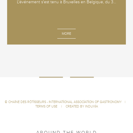
L'événement s'est tenu à Bruxelles en Belgique, du 3...
MORE
©
CHAÎNE DES RÔTISSEURS - INTERNATIONAL ASSOCIATION OF GASTRONOMY
|
TERMS OF USE
|
CREATED BY INDUXIA
AROUND THE WORLD