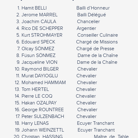
Hamit BELLI Bailli d’Honneur
Jerome MARREL Bailli Délégué
Joachim CAULA Chancelier
Rico DE SCHEPPER Argentier
Kurt STROHMAYER Conseiller Culinaire
Edouard SPECK Chargé de Missions
Olcay SÖNMEZ Chargé de Presse
Füsun SÖNMEZ Dame de la Chaîne
Jacqueline VION Dame de la Chaîne
Raymond BILGER Chevalier
Murat DAYIOGLU Chevalier
Mohamed HAMMAM Chevalier
Tom HERTEL Chevalier
Pierre LE COQ Chevalier
Hakan OZALPAY Chevalier
George ROUNTREE Chevalier
Peter SULZENBACH Chevalier
Harry LENAS Ecuyer Tranchant
Johann WEINZETTL Ecuyer Tranchant
Christian HASSING Maître de Table