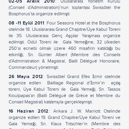
02-05 Aralık 2010
: Uluslararası Yönetim Kurulu
(Conseil d’Administration)’nun toplantısı Swissôtel the
Bosphorus’ta organize edilmişti.
08 -11 Eylül 2011
: Four Seasons Hotel at the Bosphorus
otelinde 18. Uluslararası Grand Chapitre/Üye Kabul Töreni
ile 35. Uluslararası Genç Aşçılar Yarışması organize
edilmişti. Ödül Töreni ile Gala Yemeğine, 32 ülkeden
250’si ecnebi olmak üzere 460 misafirin katıldığı bu
etkinliği, Sn. Günter Albert (Membre des Conseils
d’Administration & Magistral, Bailli Délégué Honoraire,
Commandeur) yönetmişti.
26 Mayıs 2012
: Swissôtel Grand Efes İzmir otelinde
organize edilen Bailliage Regional d’İzmir’in açılış
töreni, Üye Kabul Töreni ile Gala Yemeği, Sn. Tassos
Kioulpapas’ın (Bailli Délégué de Grèce et Membre du
Conseil Magistral) katılımıyla gerçekleşmişti.
16 Haziran 2012
: Ankara J. W. Marriott Otelinde
organize edilen 19. Grand Chapitre/Üye Kabul Töreni ve
Gala Yemeği, Sn. Klaus Tritschler’in (Membre des