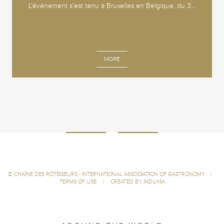
L'événement s'est tenu à Bruxelles en Belgique, du 3...
MORE
©
CHAÎNE DES RÔTISSEURS - INTERNATIONAL ASSOCIATION OF GASTRONOMY
|
TERMS OF USE
|
CREATED BY INDUXIA