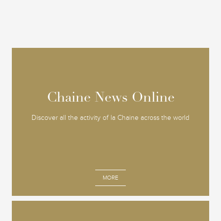
Chaine News Online
Chaine News Online
Discover all the activity of la Chaine across the world
MORE