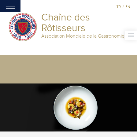
TR
/
EN
Chaîne des
Rôtisseurs
Association Mondiale de la Gastronomie