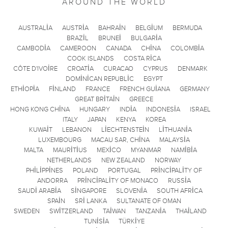
AROUND THE WORLD
AUSTRALIA
AUSTRIA
BAHRAIN
BELGIUM
BERMUDA
BRAZIL
BRUNEI
BULGARIA
CAMBODIA
CAMEROON
CANADA
CHINA
COLOMBIA
COOK ISLANDS
COSTA RICA
CÔTE D'IVOIRE
CROATIA
CURACAO
CYPRUS
DENMARK
DOMINICAN REPUBLIC
EGYPT
ETHIOPIA
FINLAND
FRANCE
FRENCH GUIANA
GERMANY
GREAT BRITAIN
GREECE
HONG KONG CHINA
HUNGARY
INDIA
INDONESIA
ISRAEL
ITALY
JAPAN
KENYA
KOREA
KUWAIT
LEBANON
LIECHTENSTEIN
LITHUANIA
LUXEMBOURG
MACAU SAR, CHINA
MALAYSIA
MALTA
MAURITIUS
MEXICO
MYANMAR
NAMIBIA
NETHERLANDS
NEW ZEALAND
NORWAY
PHILIPPINES
POLAND
PORTUGAL
PRINCIPALITY OF
ANDORRA
PRINCIPALITY OF MONACO
RUSSIA
SAUDI ARABIA
SINGAPORE
SLOVENIA
SOUTH AFRICA
SPAIN
SRI LANKA
SULTANATE OF OMAN
SWEDEN
SWITZERLAND
TAIWAN
TANZANIA
THAILAND
TUNISIA
TÜRKIYE