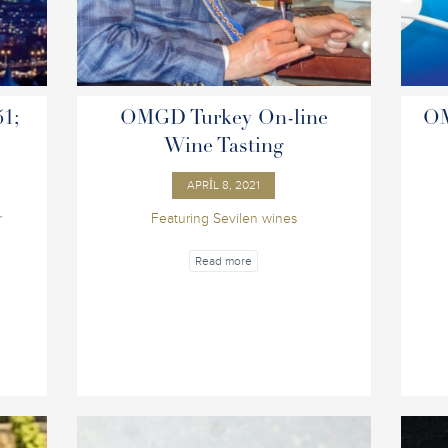
1;
OMGD Turkey On-line
OM
Wine Tasting
APRIL 8, 2021
r
Featuring Sevilen wines
Read more