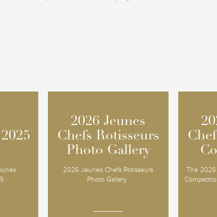
2026 Jeunes
2026 Jeunes
20
20
 2025
 2025
Chefs Rotisseurs
Chefs Rotisseurs
Chef
Chef
Photo Gallery
Photo Gallery
Co
Co
Jeunes
2026 Jeunes Chefs Rotisseurs
The 2026 
25
Photo Gallery
Competition