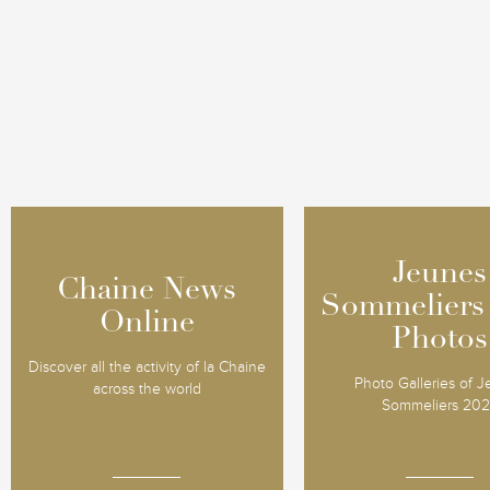
Jeunes
Jeunes
Chaine News
Chaine News
Sommeliers
Sommeliers
Online
Online
Photos
Photos
Discover all the activity of la Chaine
Photo Galleries of 
across the world
Sommeliers 20