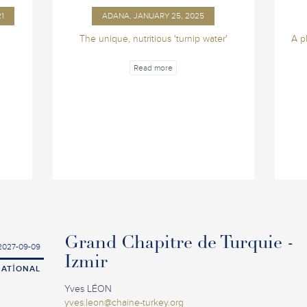
21
ADANA, JANUARY 25, 2025
The unique, nutritious 'turnip water'
A p
Read more
Grand Chapitre de Turquie -
2027-09-09
Izmir
NATIONAL
Yves LÉON
yves.leon@chaine-turkey.org