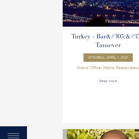
Turkey - Bar&#305;&#35
Tansever
ISTANBUL, APRIL 1, 2021
Grand Officer Maître Restaurateu
Read more