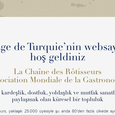
age de Turquie’nin websa
hoş geldiniz
La Chaîne des Rôtisseurs
ociation Mondiale de la Gastron
kardeşlik, dostluk, yoldaşlık ve mutfak sanat
paylaşmak olan küresel bir topluluk
urs, yaklaşık 25.000 üyesiyle şu anda 80'den fazla ülkede aynı 