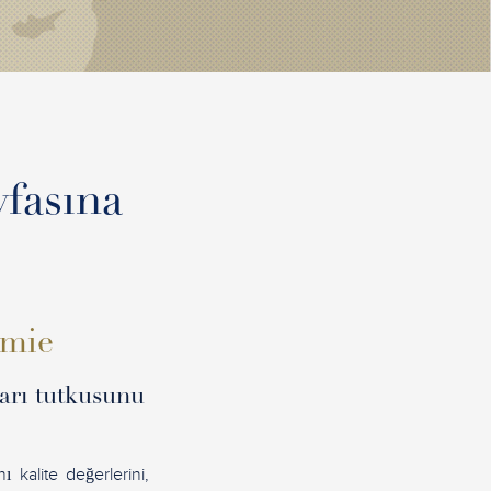
yfasına
omie
ları tutkusunu
kalite değerlerini,