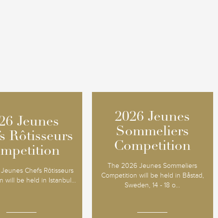
2026 Jeunes
2026 Jeunes
26 Jeunes
26 Jeunes
Sommeliers
Sommeliers
s Rôtisseurs
s Rôtisseurs
Competition
Competition
mpetition
mpetition
The 2026 Jeunes Sommeliers
Jeunes Chefs Rôtisseurs
Competition will be held in Båstad,
 will be held in Istanbul...
Sweden, 14 - 18 o...